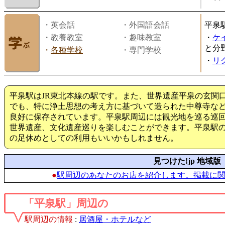
・英会話
・外国語会話
平泉
・教養教室
・趣味教室
・
ケ
と分
・
各種学校
・専門学校
・
リ
平泉駅はJR東北本線の駅です。また、世界遺産平泉の玄関
でも、特に浄土思想の考え方に基づいて造られた中尊寺な
良好に保存されています。平泉駅周辺には観光地を巡る巡
世界遺産、文化遺産巡りを楽しむことができます。平泉駅
の足休めとしての利用もいいかもしれません。
見つけた!jp 地域版
●
駅周辺のあなたのお店を紹介します。掲載に
「平泉駅」周辺の
駅周辺の情報
:
居酒屋・ホテルなど