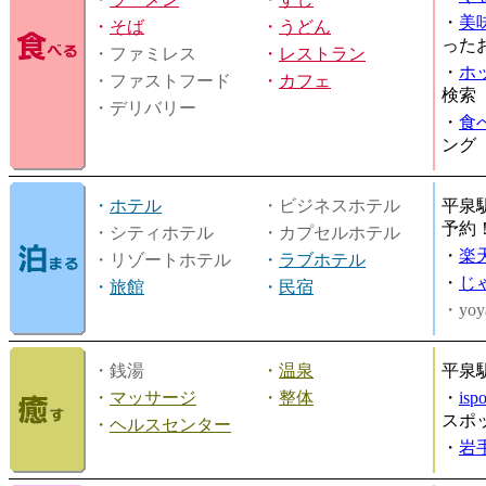
・
美
・
そば
・
うどん
った
・ファミレス
・
レストラン
・
ホ
・ファストフード
・
カフェ
検索
・デリバリー
・
食
ング
・
ホテル
・ビジネスホテル
平泉
予約
・シティホテル
・カプセルホテル
・
楽
・リゾートホテル
・
ラブホテル
・
じ
・
旅館
・
民宿
・yoy
・銭湯
・
温泉
平泉
・
マッサージ
・
整体
・
is
スポ
・
ヘルスセンター
・
岩