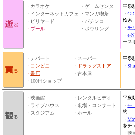
・カラオケ
・ゲームセンター
平泉
・インターネットカフェ
・マンガ喫茶
・
GI
検索
・ビリヤード
・パチンコ
・
チ
・
プール
・ボウリング
・
e-
ース
・デパート
・スーパー
平泉
・
コンビニ
・
ドラッグストア
・
Shu
・
書店
・古本屋
・100円ショップ
・映画館
・レンタルビデオ
平泉
・ライブハウス
・劇場・コンサート
・
e
約
・スタジアム
・ホール
・
Mov
をチ
・映画