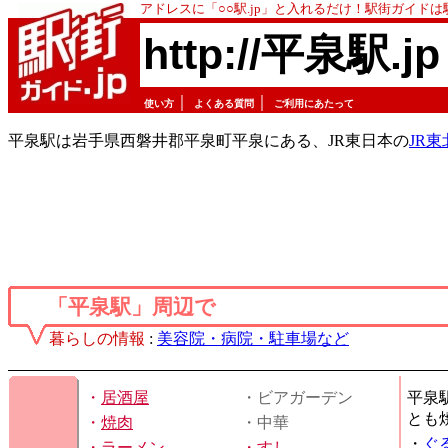
アドレスに「○○駅.jp」と入れるだけ！駅街ガイド
http://平泉駅.jp
｜
｜
使い方
よくある質問
ご利用にあたって
平泉駅は岩手県西磐井郡平泉町平泉にある、JR東日本の
JR
「平泉駅」周辺で
暮らしの情報
:
美容院・病院・駐車場など
・
居酒屋
・ビアガーデン
平泉
とも
・
焼肉
・中華
・
ぐ
・
ラーメン
・
すし