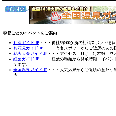
季節ごとのイベントをご案内
初詣ガイド.JP
・・・神社約600か所の初詣スポット情
お花見ガイド.JP
・・・有名スポットからご近所のあの桜
花火大会ガイド.JP
・・・アクセス、打ち上げ本数、見
紅葉ガイド.JP
・・・紅葉の種類から見頃時期、イベン
てます。
全国温泉ガイド.JP
・・・人気温泉からご近所の意外な
内。