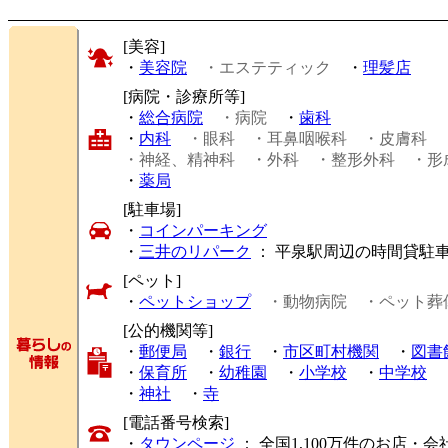
[美容]
・
美容院
・エステティック
・
理髪店
[病院・診療所等]
・
総合病院
・病院
・
歯科
・
内科
・眼科
・耳鼻咽喉科
・皮膚科
・神経、精神科
・外科
・整形外科
・形
・
薬局
[駐車場]
・
コインパーキング
・
三井のリパーク
： 平泉駅周辺の時間貸駐
[ペット]
・
ペットショップ
・動物病院
・ペット葬
[公的機関等]
・
郵便局
・
銀行
・
市区町村機関
・
図書
・
保育所
・
幼稚園
・
小学校
・
中学校
・
神社
・
寺
[電話番号検索]
・
タウンページ
： 全国1,100万件のお店