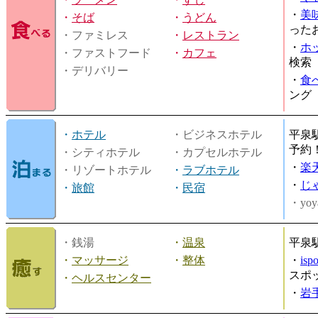
・
美
・
そば
・
うどん
った
・ファミレス
・
レストラン
・
ホ
・ファストフード
・
カフェ
検索
・デリバリー
・
食
ング
・
ホテル
・ビジネスホテル
平泉
予約
・シティホテル
・カプセルホテル
・
楽
・リゾートホテル
・
ラブホテル
・
じ
・
旅館
・
民宿
・yoy
・銭湯
・
温泉
平泉
・
マッサージ
・
整体
・
is
スポ
・
ヘルスセンター
・
岩