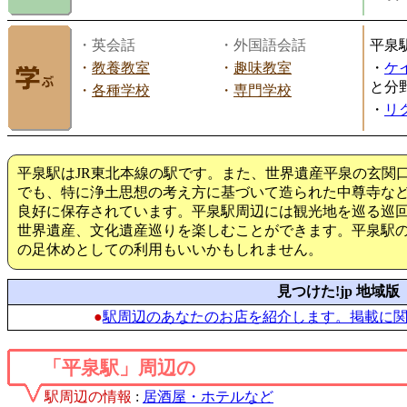
・英会話
・外国語会話
平泉
・
教養教室
・
趣味教室
・
ケ
と分
・
各種学校
・
専門学校
・
リ
平泉駅はJR東北本線の駅です。また、世界遺産平泉の玄関
でも、特に浄土思想の考え方に基づいて造られた中尊寺な
良好に保存されています。平泉駅周辺には観光地を巡る巡
世界遺産、文化遺産巡りを楽しむことができます。平泉駅
の足休めとしての利用もいいかもしれません。
見つけた!jp 地域版
●
駅周辺のあなたのお店を紹介します。掲載に
「平泉駅」周辺の
駅周辺の情報
:
居酒屋・ホテルなど