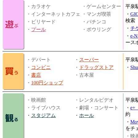
・カラオケ
・ゲームセンター
平泉
・インターネットカフェ
・マンガ喫茶
・
GI
検索
・ビリヤード
・パチンコ
・
チ
・
プール
・ボウリング
・
e-
ース
・デパート
・
スーパー
平泉
・
コンビニ
・
ドラッグストア
・
Shu
・
書店
・古本屋
・
100円ショップ
・映画館
・レンタルビデオ
平泉
・ライブハウス
・劇場・コンサート
・
e
約
・
スタジアム
・
ホール
・
Mov
をチ
・映画