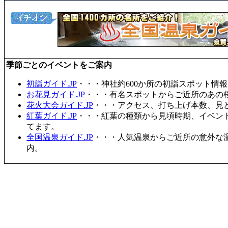
季節ごとのイベントをご案内
初詣ガイド.JP
・・・神社約600か所の初詣スポット情
お花見ガイド.JP
・・・有名スポットからご近所のあの桜
花火大会ガイド.JP
・・・アクセス、打ち上げ本数、見
紅葉ガイド.JP
・・・紅葉の種類から見頃時期、イベン
てます。
全国温泉ガイド.JP
・・・人気温泉からご近所の意外な
内。