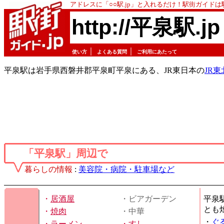
アドレスに「○○駅.jp」と入れるだけ！駅街ガイド
http://平泉駅.jp
｜
｜
使い方
よくある質問
ご利用にあたって
平泉駅は岩手県西磐井郡平泉町平泉にある、JR東日本の
JR
「平泉駅」周辺で
暮らしの情報
:
美容院・病院・駐車場など
・
居酒屋
・ビアガーデン
平泉
とも
・
焼肉
・中華
・
ぐ
・
ラーメン
・
すし