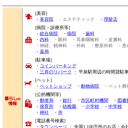
[美容]
・
美容院
・エステティック
・
理髪店
[病院・診療所等]
・
総合病院
・
病院
・
歯科
・
内科
・眼科
・耳鼻咽喉科
・皮膚科
・神経、精神科
・外科
・整形外科
・形
・
薬局
[駐車場]
・
コインパーキング
・
三井のリパーク
： 平泉駅周辺の時間貸駐
[ペット]
・
ペットショップ
・
動物病院
・ペット葬
[公的機関等]
・
郵便局
・
銀行
・
市区町村機関
・
図書
・
保育所
・
幼稚園
・
小学校
・
中学校
・
神社
・
寺
[電話番号検索]
・
タウンページ
： 全国1,100万件のお店